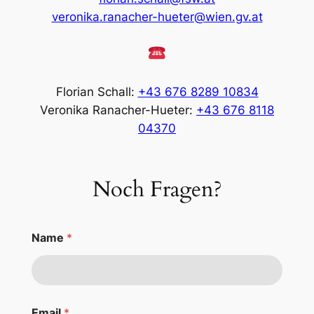
veronika.ranacher-hueter@wien.gv.at
Florian Schall:
+43 676 8289 10834
Veronika Ranacher-Hueter:
+43 676 8118
04370
Noch Fragen?
*
Name
*
N
a
m
e
N
a
Email
*