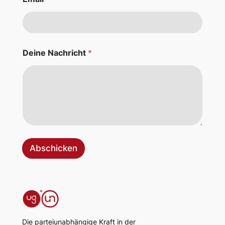
c
h
r
i
c
h
Deine Nachricht
*
t
Abschicken
Die parteiunabhängige Kraft in der